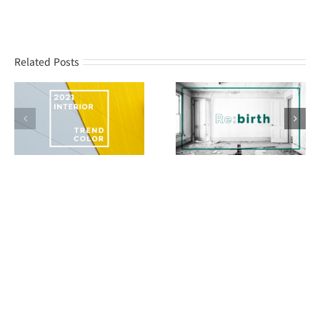
Related Posts
주식회사 메쎄이상 대표이사.
조원표
Address.
서울시 마포구 월드컵북로 58길 9 (상암동 1589) ES타워
(03922)
Home.
www.indko.co.kr
Tel.
(문의) 02-6121-6430
사업자번호.
372-81-02557