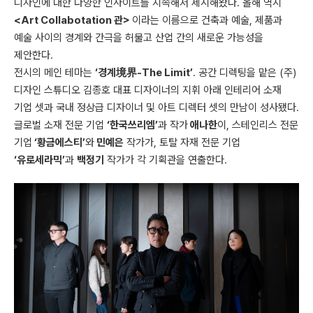
디자인에 대한 다양한 인사이트를 지속해서 제시해왔다. 올해 역시
<Art Collabotation 관>
이라는 이름으로 건축과 예술, 제품과
예술 사이의 경계와 간극을 허물고 산업 간의 새로운 가능성을
제안한다.
전시의 메인 테마는
‘경계境界-The Limit’
. 공간 디렉팅을 맡은 (주)
디자인 스튜디오 김종호 대표 디자이너의 지휘 아래 인테리어 소재
기업 셋과 국내 정상급 디자이너 및 아트 디렉터 셋의 만남이 성사됐다.
글로벌 소재 전문 기업
‘한국쓰리엠’
과 작가
애나한
이, 스테인리스 전문
기업
‘황금에스티’
와
민예은
작가가, 토탈 자재 전문 기업
‘유로세라믹’
과
백정기
작가가 각 기획관을 연출한다.