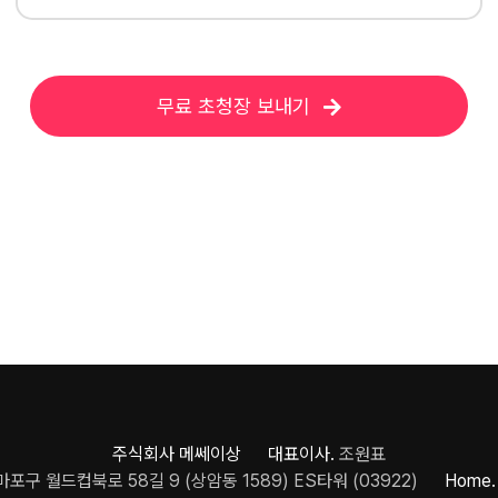
무료 초청장 보내기
주식회사 메쎄이상 대표이사.
조원표
포구 월드컵북로 58길 9 (상암동 1589) ES타워 (03922)
Home.