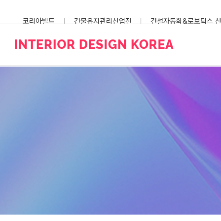
Skip
to
코리아빌드
건물유지관리산업전
건설자동화&로보틱스 
content
스마트건설안전산업전