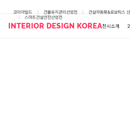
Skip
to
코리아빌드
건물유지관리산업전
건설자동화&로보틱스 
content
스마트건설안전산업전
전시소개