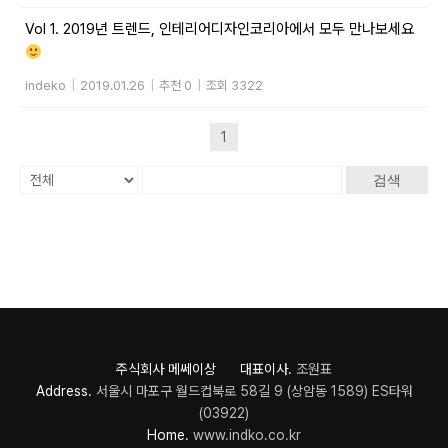
Vol 1. 2019년 트렌드, 인테리어디자인코리아에서 모두 만나보세요
indeko
|
2019.01.26
|
추천 0
|
조회 3322
1
검색
주식회사 메쎄이상 대표이사.
조원표
Address.
서울시 마포구 월드컵북로 58길 9 (상암동 1589) ES타워
(03922)
Home.
www.indko.co.kr