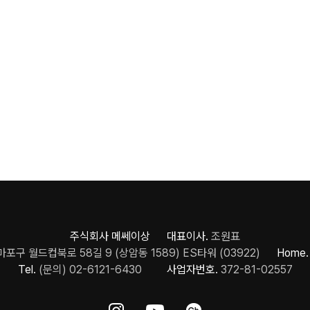
주식회사 메쎄이상 대표이사.
조원표
포구 월드컵북로 58길 9 (상암동 1589) ES타워 (03922)
Home.
Tel.
(문의) 02-6121-6430
사업자번호.
372-81-02557