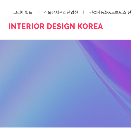
Skip
to
코리아빌드
건물유지관리산업전
건설자동화&로보틱스 
content
스마트건설안전산업전