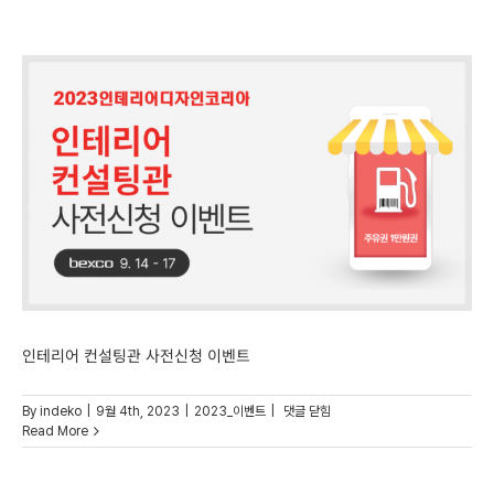
인테리어 컨설팅관 사전신청 이벤트
인테리어
By
indeko
|
9월 4th, 2023
|
2023_이벤트
|
댓글 닫힘
컨설팅관
Read More
사전신청
이벤트