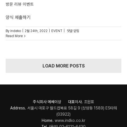
방문 리뷰 이벤트
양식 제출하기
방문
By
indeko
|
2월 24th, 2022
|
EVENT
|
댓글 닫힘
리뷰
Read More
이벤트
LOAD MORE POSTS
주식회사 메쎄이상 대표이사.
조원표
Address.
서울시 마포구 월드컵북로 58길 9 (상암동 1589) ES타워
(03922)
Home.
www.indko.co.kr
Tel.
(문의) 02-6121-6430