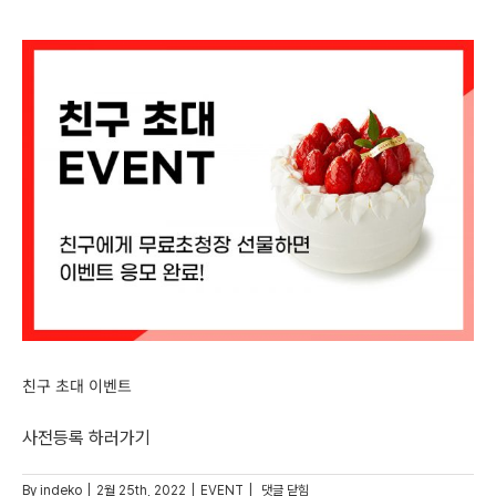
발표
친구 초대 이벤트
사전등록 하러가기
친구
By
indeko
|
2월 25th, 2022
|
EVENT
|
댓글 닫힘