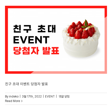
친구 초대 이벤트 당첨자 발표
친구
By
indeko
|
3월 17th, 2022
|
EVENT
|
댓글 닫힘
초대
Read More
이벤트
당첨자