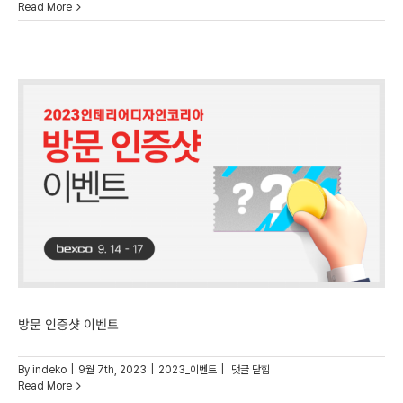
상담
Read More
사전신청
이벤트
방문 인증샷 이벤트
방문
By
indeko
|
9월 7th, 2023
|
2023_이벤트
|
댓글 닫힘
인증샷
Read More
이벤트