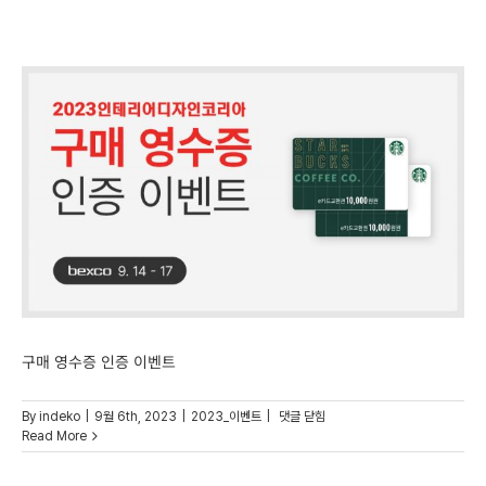
구매 영수증 인증 이벤트
구매
By
indeko
|
9월 6th, 2023
|
2023_이벤트
|
댓글 닫힘
영수증
Read More
인증
이벤트