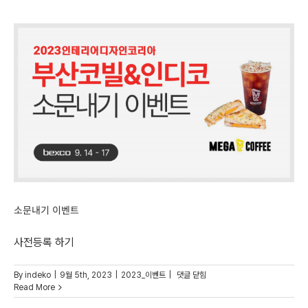
소문내기 이벤트
사전등록 하기
소문내기
By
indeko
|
9월 5th, 2023
|
2023_이벤트
|
댓글 닫힘
이벤트
Read More