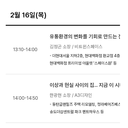
2월 16일(목)
유통환경의 변화를 기회로 만드는 전략
김정곤 소장 / 비트윈스페이스
13:10-14:00
- 더현대서울 지하2층, 현대백화점 판교점 4층 'U-FL
현대백화점 프리미엄 아울렛 '스페이스원' 등
이상과 현실 사이의 집... 지금 이 시대
한광현 소장 / A3디자인
14:00-14:50
- 동탄글랜힐즈 주택 리모델링, 청라베어즈베스트 신축
송도더샵센트럴 파크 펜트하우스 등