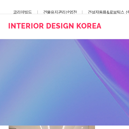
Skip
to
코리아빌드
건물유지관리산업전
건설자동화&로보틱스 
content
스마트건설안전산업전