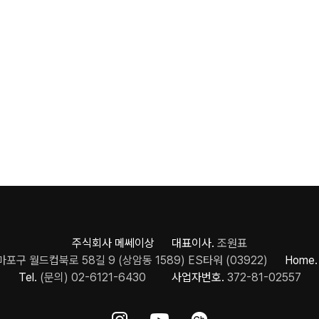
주식회사 메쎄이상 대표이사.
조원표
포구 월드컵북로 58길 9 (상암동 1589) ES타워 (03922)
Home.
Tel.
(문의) 02-6121-6430
사업자번호.
372-81-02557