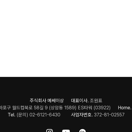
주식회사 메쎄이상 대표이사.
조원표
포구 월드컵북로 58길 9 (상암동 1589) ES타워 (03922)
Home.
Tel.
(문의) 02-6121-6430
사업자번호.
372-81-02557