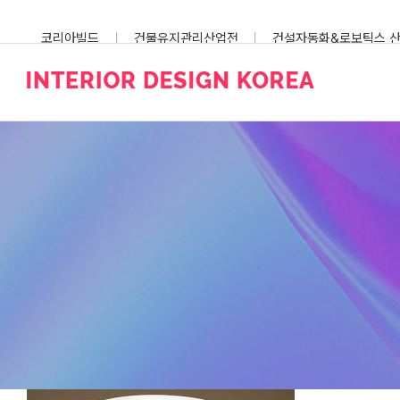
Skip
to
코리아빌드
건물유지관리산업전
건설자동화&로보틱스 
content
스마트건설안전산업전