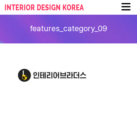
Skip
to
features_category_09
content