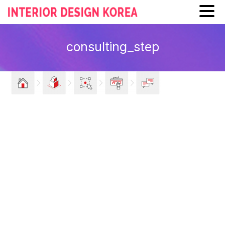
Skip
to
consulting_step
content