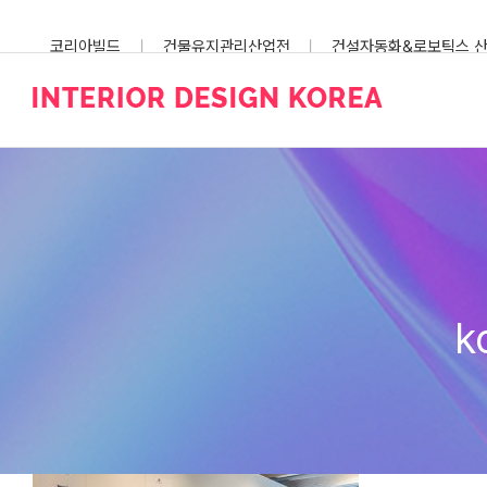
Skip
to
코리아빌드
건물유지관리산업전
건설자동화&로보틱스 
content
스마트건설안전산업전
k