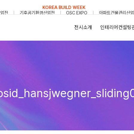
KOREA BUILD WEEK
산업전
기후공기환경산업전
OSC EXPO
아파트건물관리산업
전시소개
인테리어컨설팅
osid_hansjwegner_sliding