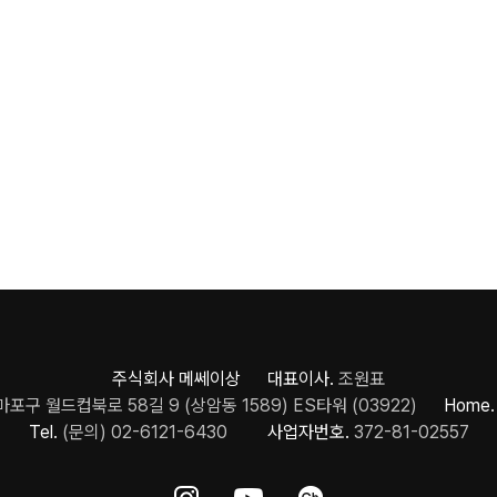
주식회사 메쎄이상 대표이사.
조원표
포구 월드컵북로 58길 9 (상암동 1589) ES타워 (03922)
Home.
Tel.
(문의) 02-6121-6430
사업자번호.
372-81-02557