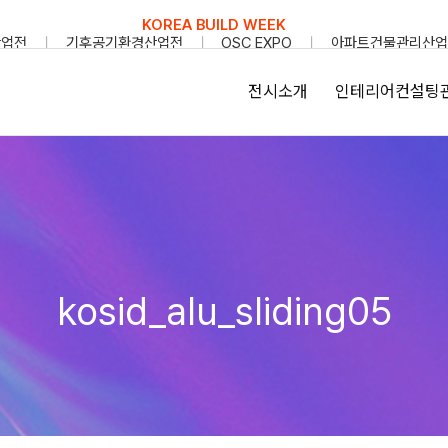
KOREA BUILD WEEK
산업전
기후공기환경산업전
OSC EXPO
아파트건물관리산업
전시소개
인테리어컨설팅
kosid_alu_sliding05