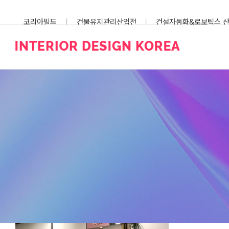
Skip
to
코리아빌드
건물유지관리산업전
건설자동화&로보틱스 
content
스마트건설안전산업전