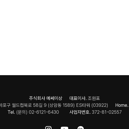
주식회사 메쎄이상 대표이사.
조원표
포구 월드컵북로 58길 9 (상암동 1589) ES타워 (03922)
Home.
Tel.
(문의) 02-6121-6430
사업자번호.
372-81-02557