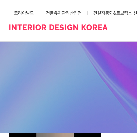
Skip
to
코리아빌드
건물유지관리산업전
건설자동화&로보틱스 
content
스마트건설안전산업전