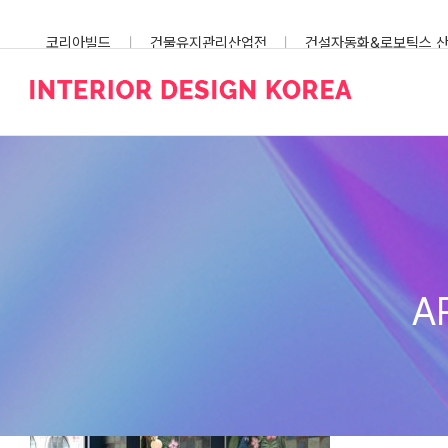
Skip
to
코리아빌드
건물유지관리산업전
건설자동화&로보틱스 
content
스마트건설안전산업전
A