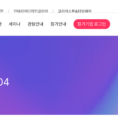
전
인테리어디자인코리아
코리아스톤&타일페어
참가기업 로그인
관
세미나
관람안내
참가안내
04