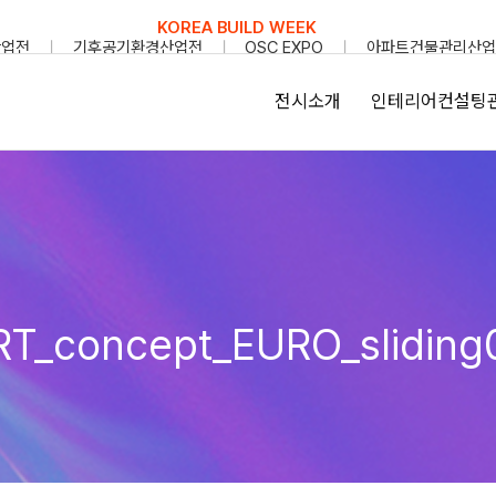
KOREA BUILD WEEK
산업전
기후공기환경산업전
OSC EXPO
아파트건물관리산업
전시소개
인테리어컨설팅
RT_concept_EURO_sliding