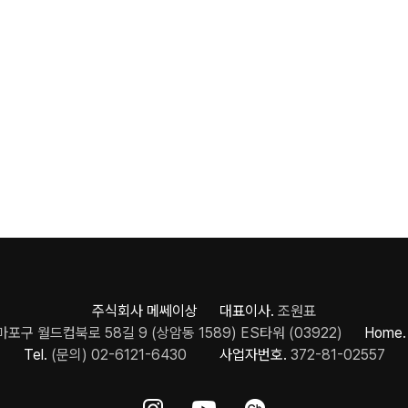
주식회사 메쎄이상 대표이사.
조원표
포구 월드컵북로 58길 9 (상암동 1589) ES타워 (03922)
Home.
Tel.
(문의) 02-6121-6430
사업자번호.
372-81-02557