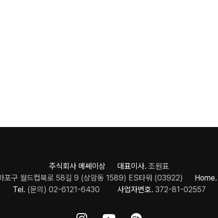
주식회사 메쎄이상 대표이사.
조원표
포구 월드컵북로 58길 9 (상암동 1589) ES타워 (03922)
Home.
Tel.
(문의) 02-6121-6430
사업자번호.
372-81-02557