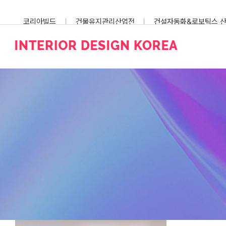
Skip
to
코리아빌드
건물유지관리산업전
건설자동화&로보틱스 
content
스마트건설안전산업전