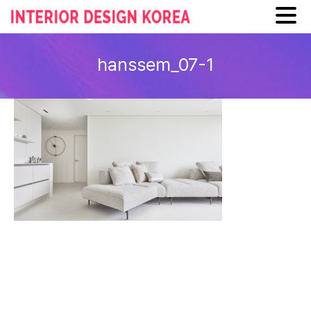
Skip
to
hanssem_07-1
content