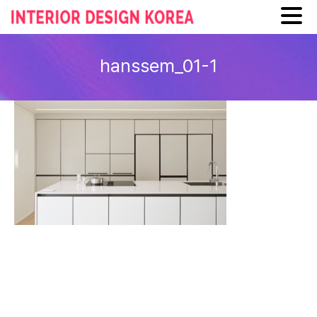
Skip
to
hanssem_01-1
content