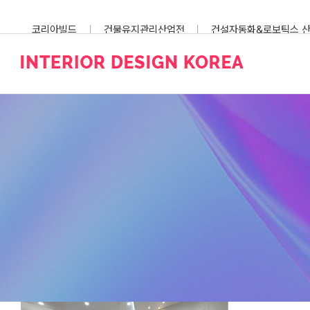
Skip
to
코리아빌드
건물유지관리산업전
건설자동화&로보틱스 
content
스마트건설안전산업전