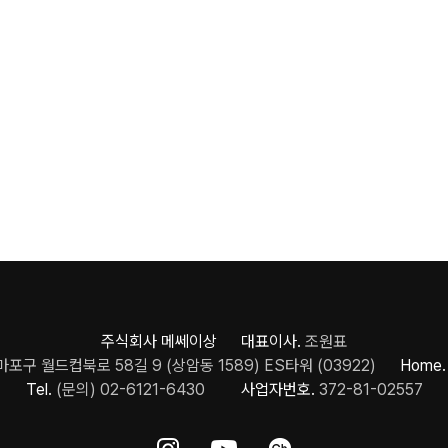
주식회사 메쎄이상 대표이사.
조원표
포구 월드컵북로 58길 9 (상암동 1589) ES타워 (03922)
Home.
Tel.
(문의) 02-6121-6430
사업자번호.
372-81-02557