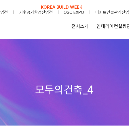
KOREA BUILD WEEK
산업전
기후공기환경산업전
OSC EXPO
아파트건물관리산업
전시소개
인테리어컨설팅
모두의건축_4