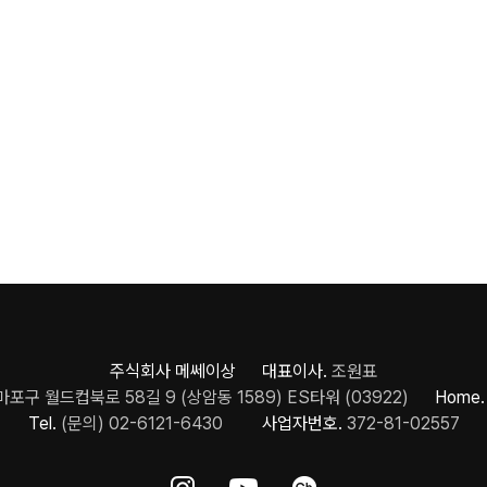
주식회사 메쎄이상 대표이사.
조원표
포구 월드컵북로 58길 9 (상암동 1589) ES타워 (03922)
Home.
Tel.
(문의) 02-6121-6430
사업자번호.
372-81-02557