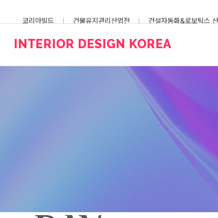
Skip
to
코리아빌드
건물유지관리산업전
건설자동화&로보틱스 
content
스마트건설안전산업전