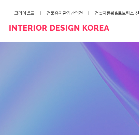
Skip
to
코리아빌드
건물유지관리산업전
건설자동화&로보틱스 
content
스마트건설안전산업전