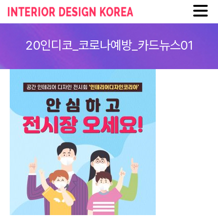
Skip
to
20인디코_코로나예방_카드뉴스01
content