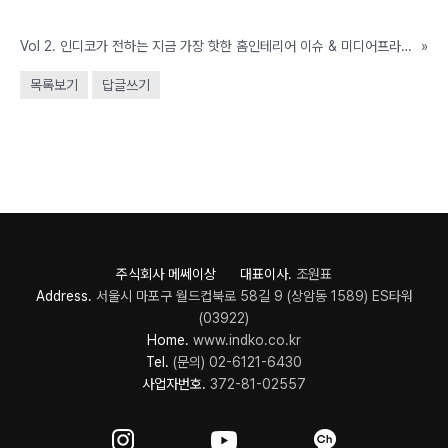
Vol 2. 인디코가 전하는 지금 가장 핫한 홈인테리어 이슈 & 미디어프라이데이 개최
»
목록보기
답글쓰기
주식회사 메쎄이상 대표이사.
조원표
Address.
서울시 마포구 월드컵북로 58길 9 (상암동 1589) ES타워
(03922)
Home.
www.indko.co.kr
Tel.
(문의) 02-6121-6430
사업자번호.
372-81-02557