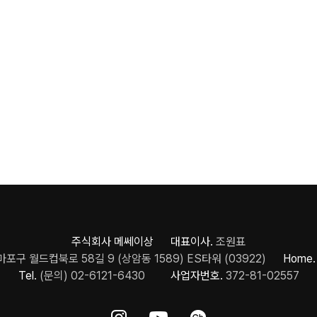
주식회사 메쎄이상 대표이사.
조원표
포구 월드컵북로 58길 9 (상암동 1589) ES타워 (03922)
Home.
Tel.
(문의) 02-6121-6430
사업자번호.
372-81-02557