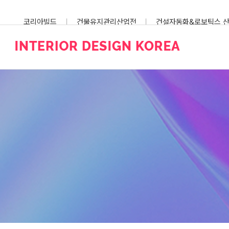
Skip
to
코리아빌드
건물유지관리산업전
건설자동화&로보틱스 
content
스마트건설안전산업전