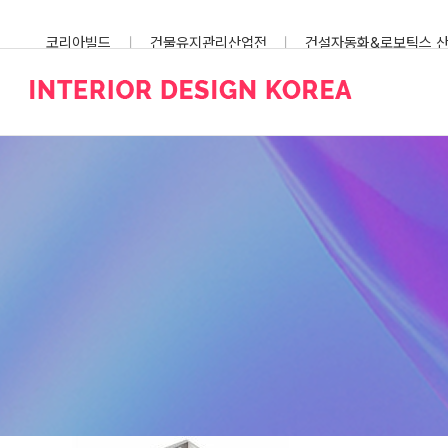
Skip
to
코리아빌드
건물유지관리산업전
건설자동화&로보틱스 
content
스마트건설안전산업전