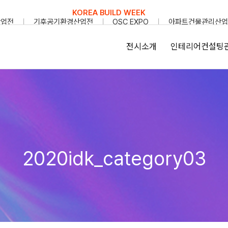
KOREA BUILD WEEK
산업전
기후공기환경산업전
OSC EXPO
아파트건물관리산업
전시소개
인테리어컨설팅
2020idk_category03