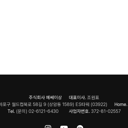
주식회사 메쎄이상 대표이사.
조원표
포구 월드컵북로 58길 9 (상암동 1589) ES타워 (03922)
Home.
Tel.
(문의) 02-6121-6430
사업자번호.
372-81-02557