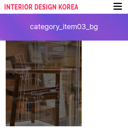
Skip
to
category_item03_bg
content