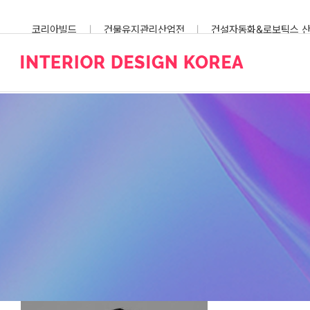
Skip
to
코리아빌드
건물유지관리산업전
건설자동화&로보틱스 
content
스마트건설안전산업전