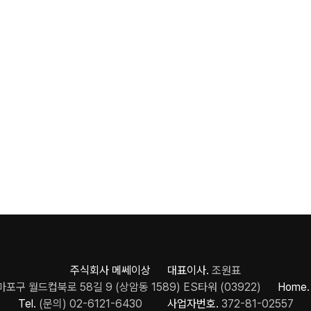
주식회사 메쎄이상 대표이사.
조원표
포구 월드컵북로 58길 9 (상암동 1589) ES타워 (03922)
Home.
Tel.
(문의) 02-6121-6430
사업자번호.
372-81-02557