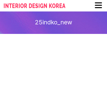
Skip
to
25indko_new
content