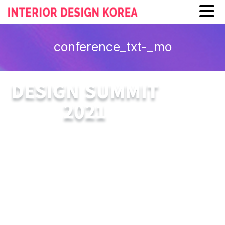
Skip
to
conference_txt-_mo
content