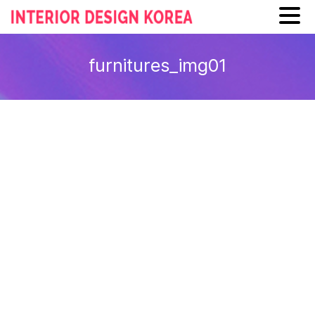
Skip
to
furnitures_img01
content