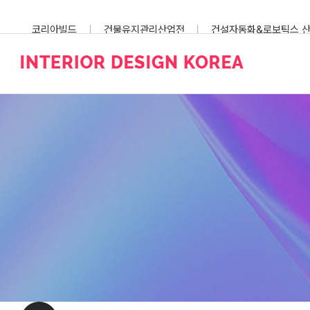
Skip
to
코리아빌드
건물유지관리산업전
건설자동화&로보틱스 
content
스마트건설안전산업전