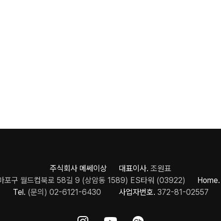
주식회사 메쎄이상 대표이사.
조원표
포구 월드컵북로 58길 9 (상암동 1589) ES타워 (03922)
Home.
Tel.
(문의) 02-6121-6430
사업자번호.
372-81-02557