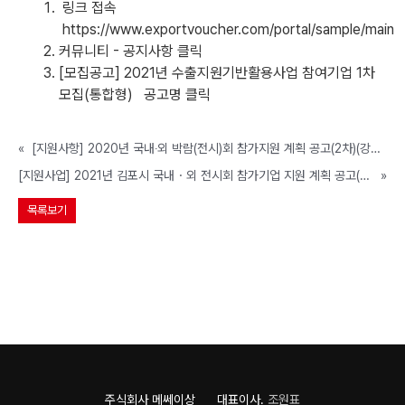
링크 접속
https://www.exportvoucher.com/portal/sample/main
커뮤니티 - 공지사항 클릭
[모집공고] 2021년 수출지원기반활용사업 참여기업 1차
모집(통합형) 공고명 클릭
«
[지원사항] 2020년 국내‧외 박람(전시)회 참가지원 계획 공고(2차)(강릉, ~예산 소진시까지)
[지원사업] 2021년 김포시 국내・외 전시회 참가기업 지원 계획 공고(김포시, ~2/5 까지)
»
목록보기
주식회사 메쎄이상 대표이사.
조원표