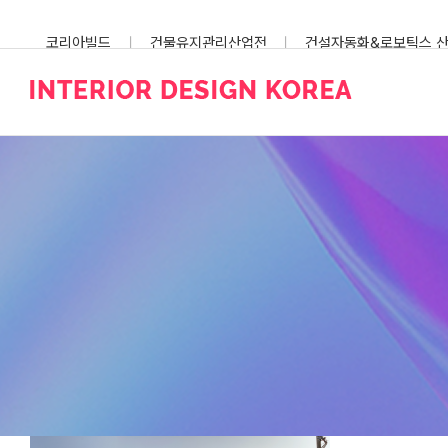
Skip
to
코리아빌드
건물유지관리산업전
건설자동화&로보틱스 
content
스마트건설안전산업전