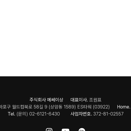
주식회사 메쎄이상 대표이사.
조원표
포구 월드컵북로 58길 9 (상암동 1589) ES타워 (03922)
Home.
Tel.
(문의) 02-6121-6430
사업자번호.
372-81-02557