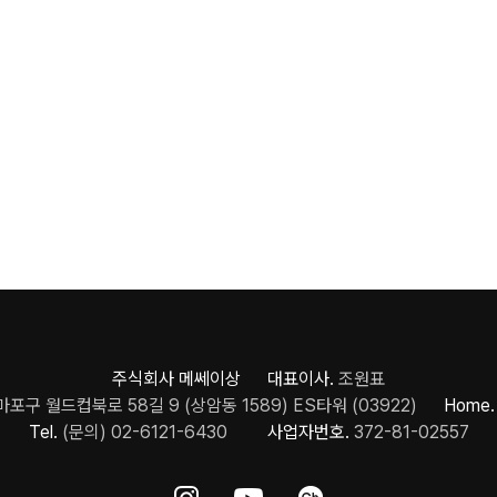
주식회사 메쎄이상 대표이사.
조원표
포구 월드컵북로 58길 9 (상암동 1589) ES타워 (03922)
Home.
Tel.
(문의) 02-6121-6430
사업자번호.
372-81-02557