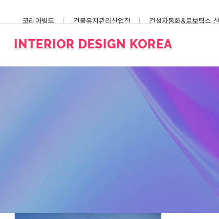
Skip
to
코리아빌드
건물유지관리산업전
건설자동화&로보틱스 
content
스마트건설안전산업전