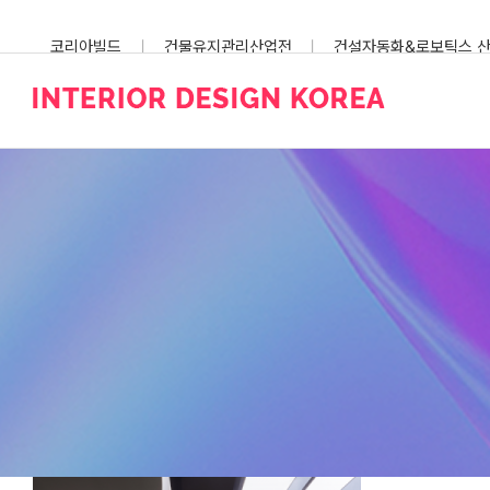
Skip
to
코리아빌드
건물유지관리산업전
건설자동화&로보틱스 
content
스마트건설안전산업전