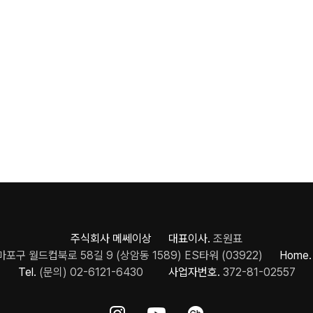
주식회사 메쎄이상 대표이사.
조원표
포구 월드컵북로 58길 9 (상암동 1589) ES타워 (03922)
Home.
Tel.
(문의) 02-6121-6430
사업자번호.
372-81-02557