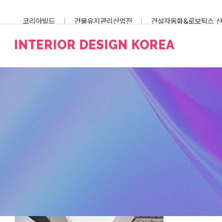
Skip
to
코리아빌드
건물유지관리산업전
건설자동화&로보틱스 
content
스마트건설안전산업전