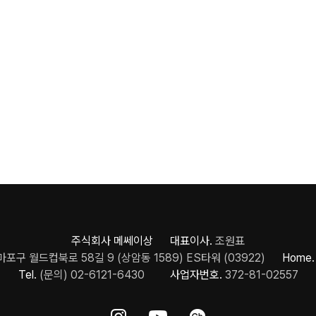
주식회사 메쎄이상 대표이사.
조원표
포구 월드컵북로 58길 9 (상암동 1589) ES타워 (03922)
Home.
Tel.
(문의) 02-6121-6430
사업자번호.
372-81-02557