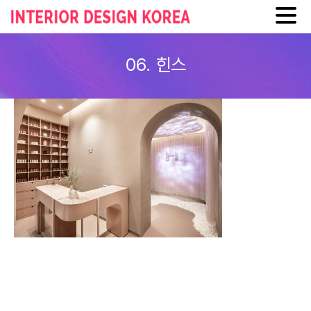
Skip
to
06. 힌스
content