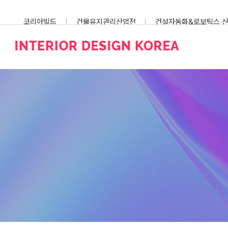
Skip
to
코리아빌드
건물유지관리산업전
건설자동화&로보틱스 
content
스마트건설안전산업전