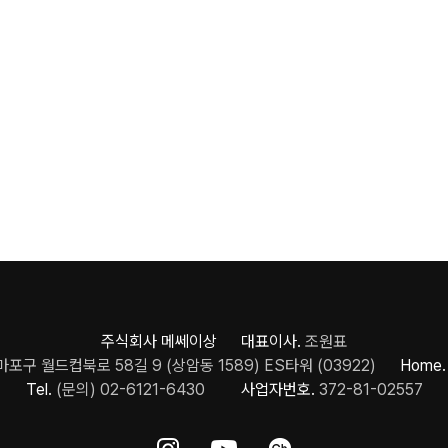
주식회사 메쎄이상 대표이사.
조원표
포구 월드컵북로 58길 9 (상암동 1589) ES타워 (03922)
Home.
Tel.
(문의) 02-6121-6430
사업자번호.
372-81-02557