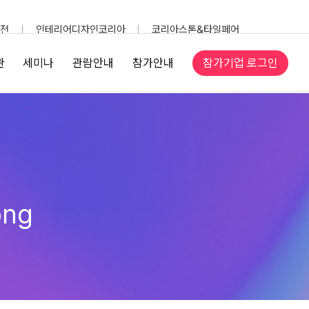
전
인테리어디자인코리아
코리아스톤&타일페어
참가기업 로그인
관
세미나
관람안내
참가안내
png