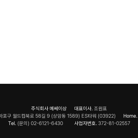
주식회사 메쎄이상 대표이사.
조원표
포구 월드컵북로 58길 9 (상암동 1589) ES타워 (03922)
Home.
Tel.
(문의) 02-6121-6430
사업자번호.
372-81-02557