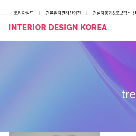
Skip
to
코리아빌드
건물유지관리산업전
건설자동화&로보틱스 
content
스마트건설안전산업전
tr