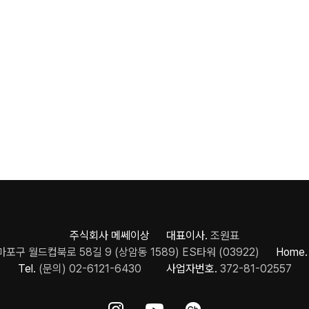
주식회사 메쎄이상 대표이사.
조원표
포구 월드컵북로 58길 9 (상암동 1589) ES타워 (03922)
Home.
Tel.
(문의) 02-6121-6430
사업자번호.
372-81-02557