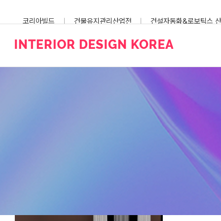
Skip
to
코리아빌드
건물유지관리산업전
건설자동화&로보틱스 
content
스마트건설안전산업전