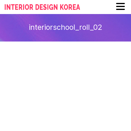
Skip
to
interiorschool_roll_02
content