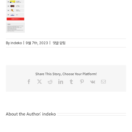
23indko_visit_event_detail
By
indeko
|
9월 7th, 2023
|
댓글 닫힘
Share This Story, Choose Your Platform!
Facebook
X
Reddit
LinkedIn
Tumblr
Pinterest
Vk
Email
About the Author:
indeko