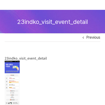
Skip
to
23indko_visit_event_detail
content
Previous
23indko_visit_event_detail