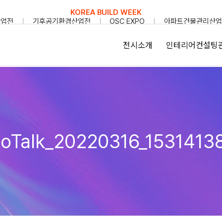
KOREA BUILD WEEK
산업전
기후공기환경산업전
OSC EXPO
아파트건물관리산업
전시소개
인테리어컨설팅
oTalk_20220316_1531413