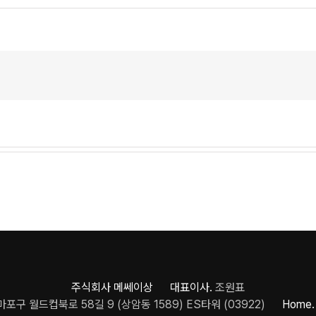
주식회사 메쎄이상 대표이사.
조원표
포구 월드컵북로 58길 9 (상암동 1589) ES타워 (03922)
Home.