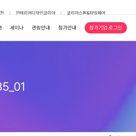
전
인테리어디자인코리아
코리아스톤&타일페어
참가기업 로그인
관
세미나
관람안내
참가안내
85_01