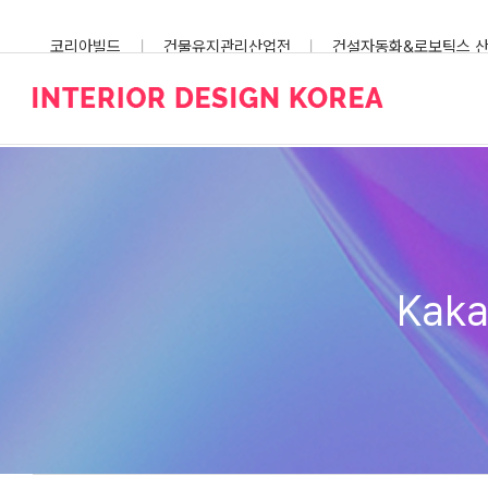
Skip
to
코리아빌드
건물유지관리산업전
건설자동화&로보틱스 
content
스마트건설안전산업전
Kaka