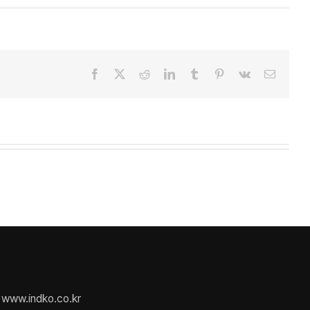
Facebook
X
Reddit
LinkedIn
Tumblr
Pinterest
Vk
Email
www.indko.co.kr