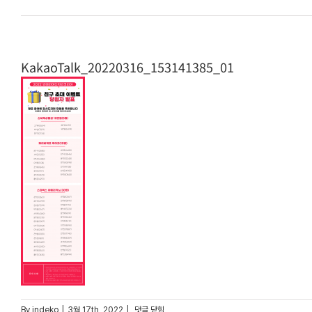
KakaoTalk_20220316_153141385_01
KakaoTalk_20220316_153141385_01
By
indeko
|
3월 17th, 2022
|
댓글 닫힘