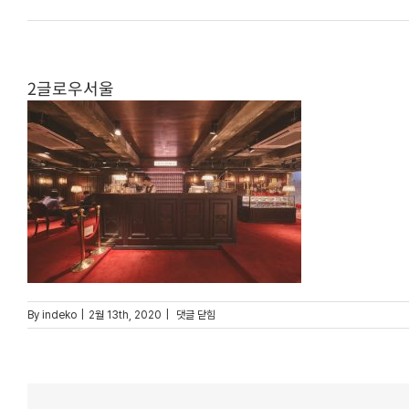
2글로우서울
2글로우서울
By
indeko
|
2월 13th, 2020
|
댓글 닫힘