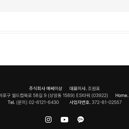
주식회사 메쎄이상 대표이사.
조원표
포구 월드컵북로 58길 9 (상암동 1589) ES타워 (03922)
Home.
Tel.
(문의) 02-6121-6430
사업자번호.
372-81-02557