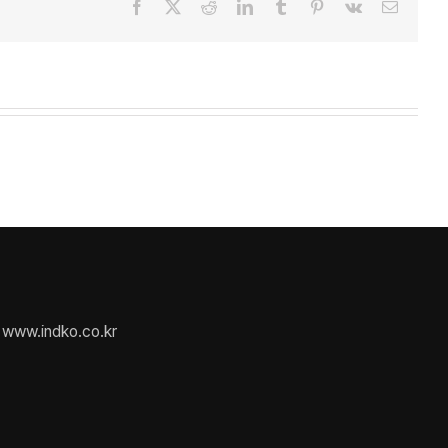
Facebook
X
Reddit
LinkedIn
Tumblr
Pinterest
Vk
Email
www.indko.co.kr