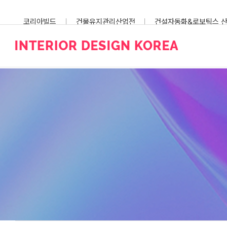
Skip
to
코리아빌드
건물유지관리산업전
건설자동화&로보틱스 
content
스마트건설안전산업전