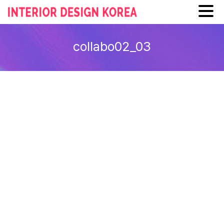
Skip
to
collabo02_03
content