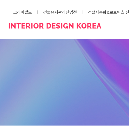
Skip
to
코리아빌드
건물유지관리산업전
건설자동화&로보틱스 
content
스마트건설안전산업전