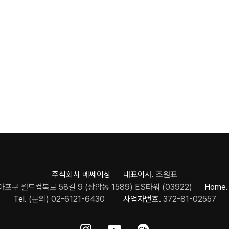
주식회사 메쎄이상 대표이사.
조원표
포구 월드컵북로 58길 9 (상암동 1589) ES타워 (03922)
Home.
Tel.
(문의) 02-6121-6430
사업자번호.
372-81-02557