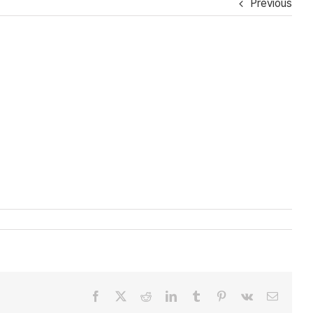
Previous
Facebook
X
Reddit
LinkedIn
Tumblr
Pinterest
Vk
Email