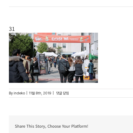
31
31
By
indeko
|
11월 8th, 2019
|
댓글 닫힘
Share This Story, Choose Your Platform!