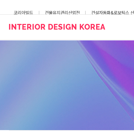
Skip
to
코리아빌드
건물유지관리산업전
건설자동화&로보틱스 
content
스마트건설안전산업전