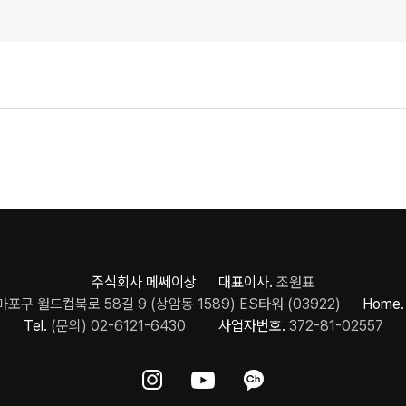
주식회사 메쎄이상 대표이사.
조원표
포구 월드컵북로 58길 9 (상암동 1589) ES타워 (03922)
Home.
Tel.
(문의) 02-6121-6430
사업자번호.
372-81-02557