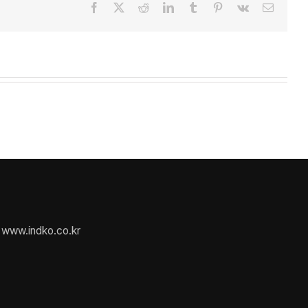
Facebook
X
Reddit
LinkedIn
Tumblr
Pinterest
Vk
Email
www.indko.co.kr