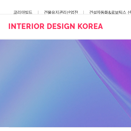
Skip
to
코리아빌드
건물유지관리산업전
건설자동화&로보틱스 
content
스마트건설안전산업전