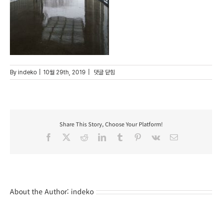
81
By
indeko
|
10월 29th, 2019
|
댓글 닫힘
Share This Story, Choose Your Platform!
Facebook
X
Reddit
LinkedIn
Tumblr
Pinterest
Vk
Email
About the Author:
indeko