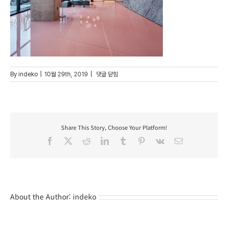
111
By
indeko
|
10월 29th, 2019
|
댓글 닫힘
Share This Story, Choose Your Platform!
Facebook
X
Reddit
LinkedIn
Tumblr
Pinterest
Vk
Email
About the Author:
indeko