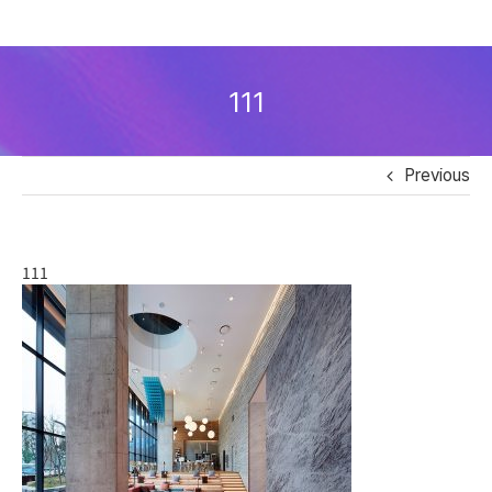
Skip
to
111
content
Previous
111